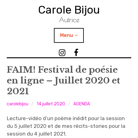
Accéder
Carole Bijou
au
contenu
Autrice
principal
Menu
TEXTES
I
F
n
a
PHOTOGRAPHIES
s
c
FAIM! Festival de poésie
t
e
en ligne – Juillet 2020 et
VIDÉOS / SONS
a
b
2021
g
o
ATELIERS
r
o
carolebijou
14 juillet 2020
AGENDA
a
k
PUBLICATIONS
m
C
Lecture-vidéo d’un poème inédit pour la session
C
a
AGENDA
du 5 juillet 2020 et de mes récits-stories pour la
a
r
session du 4 juillet 2021.
r
o