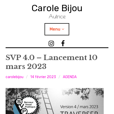
Accéder
Carole Bijou
au
contenu
Autrice
principal
Menu
TEXTES
I
F
n
a
PHOTOGRAPHIES
s
c
SVP 4.0 – Lancement 10
t
e
mars 2023
VIDÉOS / SONS
a
b
g
o
carolebijou
14 février 2023
AGENDA
ATELIERS
r
o
a
k
PUBLICATIONS
m
C
C
a
AGENDA
a
r
r
o