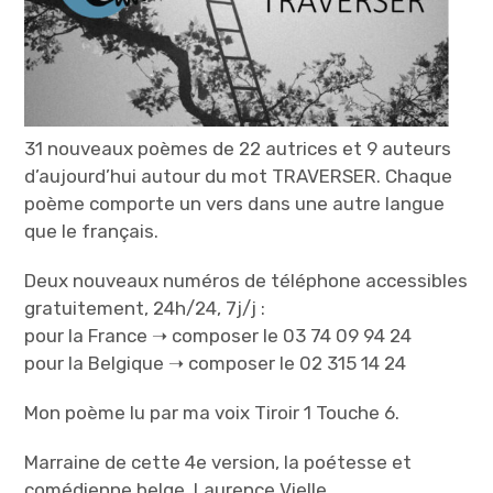
À PROPOS
o
l
l
e
e
B
b
i
i
j
31 nouveaux poèmes de 22 autrices et 9 auteurs
j
o
d’aujourd’hui autour du mot TRAVERSER. Chaque
o
u
poème comporte un vers dans une autre langue
u
que le français.
Deux nouveaux numéros de téléphone accessibles
gratuitement, 24h/24, 7j/j :
pour la France ➝ composer le 03 74 09 94 24
pour la Belgique ➝ composer le 02 315 14 24
Mon poème lu par ma voix Tiroir 1 Touche 6.
Marraine de cette 4e version, la poétesse et
comédienne belge, Laurence Vielle.