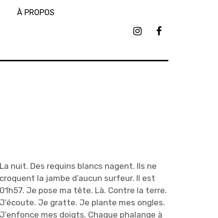
À PROPOS
I
F
n
a
s
c
t
e
a
b
g
o
r
o
a
k
m
C
C
a
a
r
r
o
o
l
l
e
La nuit. Des requins blancs nagent. Ils ne
e
B
b
i
croquent la jambe d’aucun surfeur. Il est
i
j
01h57. Je pose ma tête. Là. Contre la terre.
j
o
J’écoute. Je gratte. Je plante mes ongles.
o
u
J’enfonce mes doigts. Chaque phalange à
u