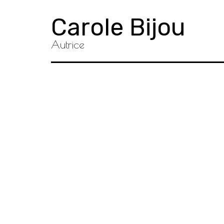
Accéder
Carole Bijou
au
contenu
Autrice
principal