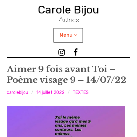
Accéder
Carole Bijou
au
contenu
Autrice
principal
Menu
TEXTES
I
F
n
a
PHOTOGRAPHIES
s
c
Aimer 9 fois avant Toi –
t
e
Poème visage 9 – 14/07/22
VIDÉOS / SONS
a
b
g
o
carolebijou
14 juillet 2022
TEXTES
ATELIERS
r
o
a
k
PUBLICATIONS
m
C
C
a
AGENDA
a
r
r
o