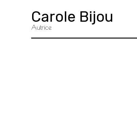
Accéder
Carole Bijou
au
contenu
Autrice
principal