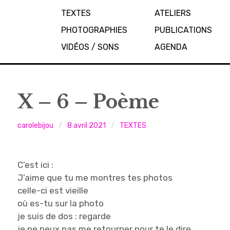
TEXTES
ATELIERS
PHOTOGRAPHIES
PUBLICATIONS
VIDÉOS / SONS
AGENDA
X – 6 – Poème
carolebijou
8 avril 2021
TEXTES
C’est ici :
J’aime que tu me montres tes photos
celle-ci est vieille
où es-tu sur la photo
je suis de dos : regarde
je ne peux pas me retourner pour te le dire