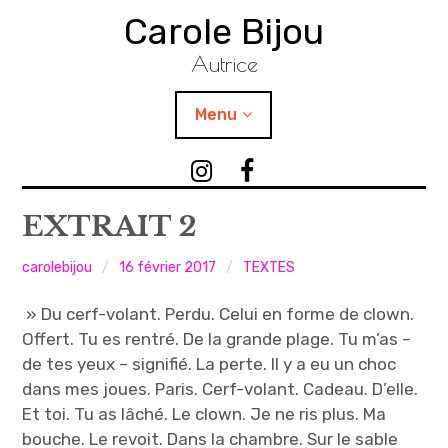
Accéder
Carole Bijou
au
contenu
Autrice
principal
Menu
TEXTES
I
F
n
a
PHOTOGRAPHIES
s
c
EXTRAIT 2
t
e
VIDÉOS / SONS
a
b
carolebijou
16 février 2017
TEXTES
g
o
ATELIERS
» Du cerf-volant. Perdu. Celui en forme de clown.
r
o
Offert. Tu es rentré. De la grande plage. Tu m’as –
a
k
PUBLICATIONS
de tes yeux – signifié. La perte. Il y a eu un choc
m
C
dans mes joues. Paris. Cerf-volant. Cadeau. D’elle.
C
a
AGENDA
Et toi. Tu as lâché. Le clown. Je ne ris plus. Ma
a
r
bouche. Le revoit. Dans la chambre. Sur le sable
r
o