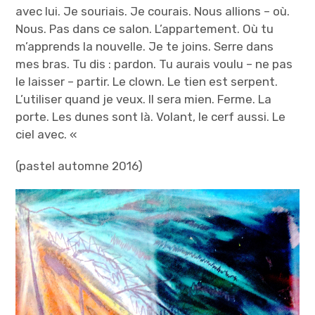
À PROPOS
avec lui. Je souriais. Je courais. Nous allions – où.
o
l
Nous. Pas dans ce salon. L’appartement. Où tu
l
e
m’apprends la nouvelle. Je te joins. Serre dans
e
B
mes bras. Tu dis : pardon. Tu aurais voulu – ne pas
b
i
le laisser – partir. Le clown. Le tien est serpent.
i
j
L’utiliser quand je veux. Il sera mien. Ferme. La
j
o
porte. Les dunes sont là. Volant, le cerf aussi. Le
o
u
ciel avec. «
u
(pastel automne 2016)