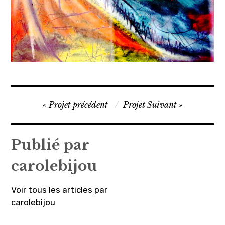
Navigation
Projet précédent
Projet Suivant
de
l’article
Publié par
carolebijou
Voir tous les articles par
carolebijou